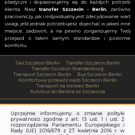
plastyczni i dopasowujemy się do każdych potrzeb
klienta. Nasz
transfer Szczecin - Berlin
, zarówno
pracowniczy, jak i indywidualny jest zdecydowanie wart
uwagi, jeśli jednak potrzebujesz dojechać w jakieś inne
miejsce, zadzwoń, a na pewno zorganizujemy Twój
przejazd o takim samym standardzie i poziomie
komfortu.
Taxi Szczecin Berlin
Transfer Szczecin Berlin
Transfer Szczecin Brandenburg
Transport Szczecin Berlin
Bus Szczecin Berlin
Komfortowy przewóz osób Szczecin Berlin
Transport na lotnisko Berlin
Autobus do Berlina ze Szczecina
PRACA W SBS
REZERWACJA
Uprzejmie informujemy o zmianie polityki
prywatności zgodnie z art. 13 ust. 1 i ust. 2
rozporządzenia Parlamentu Europejskiego i
REGULAMIN
FIRMA
Rady (UE) 2016/679 z 27 kwietnia 2016 r. w